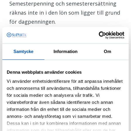
Semesterpenning och semesterersättning
räknas inte in i den lön som ligger till grund
för dagpenningen.
Du kan göra en uppskattning av din
inkomstrelaterade dagpenning på
Samtycke
Information
Om
Arbetslöshetskassornas Samorganisations
dagpenningskalkylator.
Denna webbplats använder cookies
Gradering av inkomstrelaterad
Vi använder enhetsidentifierare för att anpassa innehållet
dagpenning
och annonserna till användarna, tillhandahålla funktioner
för sociala medier och analysera vår trafik. Vi
Den inkomstrelaterade
vidarebefordrar även sådana identifierare och annan
information från din enhet till de sociala medier och
arbetslöshetsförmånen är graderad. Det
annons- och analysföretag som vi samarbetar med.
betyder att dagpenningens belopp sjunker:
Dessa kan i sin tur kombinera informationen med annan
information som du har tillhandahållit eller som de har