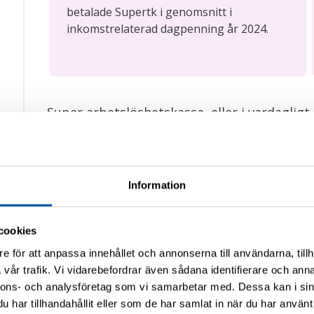
betalade Supertk i genomsnitt i
inkomstrelaterad dagpenning år 2024.
Super arbetslöshetskassa, eller i vardagligt
arbetslöshetskassa för närvårdare, primär
inom social- och hälsovården och småbarns
kyrkobranscherna.
Information
Även studerande inom dessa branscher ä
cookies
kassan!
e för att anpassa innehållet och annonserna till användarna, tillh
vår trafik. Vi vidarebefordrar även sådana identifierare och anna
Du kan ansluta dig till kassan via ditt fa
nnons- och analysföretag som vi samarbetar med. Dessa kan i sin
Medlemsavgiften är densamma – 84 euro 
har tillhandahållit eller som de har samlat in när du har använt 