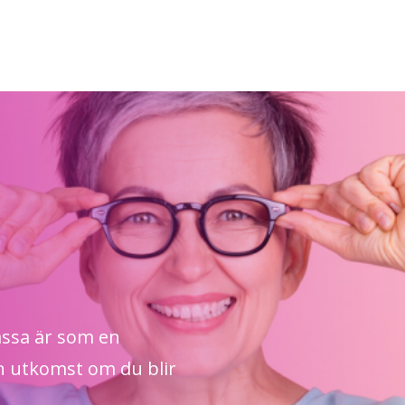
assa är som en
n utkomst om du blir