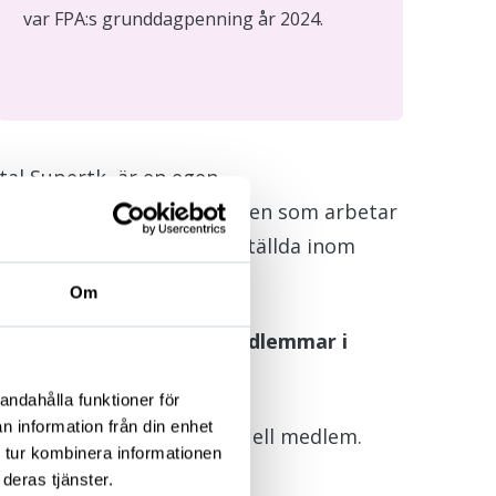
var FPA:s grunddagpenning år 2024.
 tal Supertk, är en egen
vårdare och omsorgsbiträden som arbetar
pedagogiken samt för anställda inom
Om
r varmt välkomna som medlemmar i
andahålla funktioner för
n information från din enhet
ckförbund eller som individuell medlem.
 tur kombinera informationen
per år.
deras tjänster.