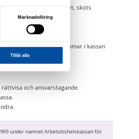
ansluter dig till förbundet, sköts
Marknadsföring
Per
eller
Kyrkliga sektorn
.
ranschen kan vara medlemmar i kassan
Tillåt alla
 rättvisa och ansvarstagande.
assa.
ndra.
1969 under namnet Arbetslöshetskassan för