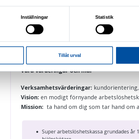
Om du går med i kassan samtidigt som du 
medlemsavgiften via förbundet.
Inställningar
Statistik
En stor del av våra medlemmar hör till
Su
Vårdbiträden och studerande inom vårdb
som individmedlemmar.
Tillåt urval
Våra värderingar och mål
Verksamhetsvärderingar:
kundorientering,
Vision:
en modigt förnyande arbetslöshetsk
Mission:
ta hand om dig som tar hand om a
Super arbetslöshetskassa grundades år 
hjälpskötare.