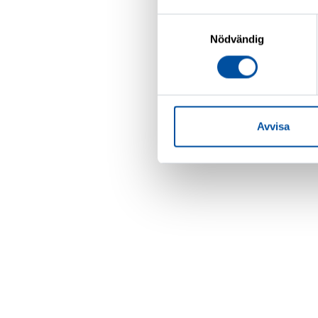
Samtyckesval
Nödvändig
Avvisa