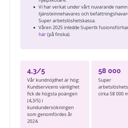
Vi har verkat under vårt nuvarande namn 
tjänsteinnehavares och befattningshavar
Super arbetslöshetskassa.
Våren 2025 inledde Supertk fusionsförha
här
(på finska).
4,3/5
58 000
Vår kundnöjdhet är hög:
Super
Kundservicens vänlighet
arbetslöshet
fick de högsta poängen
cirka 58 000
(4,3/5) i
kundundersökningen
som genomfördes år
2024.