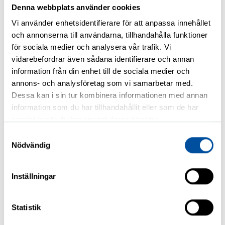
arbetssökandes status är giltig.
Denna webbplats använder cookies
Därför är det viktigt att registrera
Vi använder enhetsidentifierare för att anpassa innehållet
dig antingen i förväg eller senast
och annonserna till användarna, tillhandahålla funktioner
på din första arbetslöshetsdag.
för sociala medier och analysera vår trafik. Vi
vidarebefordrar även sådana identifierare och annan
information från din enhet till de sociala medier och
Samla bilagorna i förväg
annons- och analysföretag som vi samarbetar med.
Det kan kännas jobbigt att samla
Dessa kan i sin tur kombinera informationen med annan
bilagor,
men det lönar sig att ta
information som du har tillhandahållit eller som de har
samlat in när du har använt deras tjänster.
hand om det i god tid.
Samtyckesval
Nödvändig
Beställ ett skattekort
Beställ ett skattekort för
Inställningar
förmåner från
Skatteförvaltningen. Du
kan skicka
Statistik
skattekortet direkt till kassan via