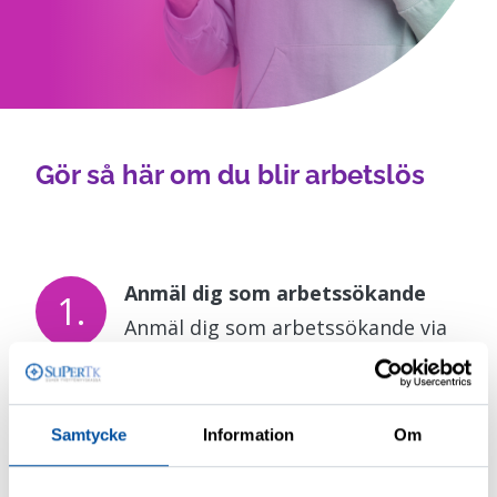
Gör så här om du blir arbetslös
Anmäl dig som arbetssökande
Anmäl dig som arbetssökande via
arbetsmyndigheternas nättjänst
Jobbmarknaden.
Inkomstrelaterad
dagpenning kan endast betalas ut
Samtycke
Information
Om
för perioder då din