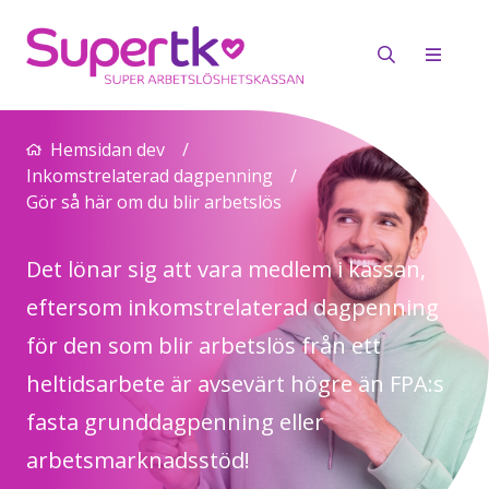
Hemsidan dev
/
Inkomstrelaterad dagpenning
/
Gör så här om du blir arbetslös
Det lönar sig att vara medlem i kassan,
eftersom inkomstrelaterad dagpenning
för den som blir arbetslös från ett
heltidsarbete är avsevärt högre än FPA:s
fasta grunddagpenning eller
arbetsmarknadsstöd!