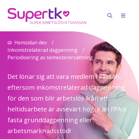
Hemsidan dev
/
Inkomstrelaterad dagpenning
/
Periodisering av semesterersättning
Det lönar sig att vara medlem i kassan,
eftersom inkomstrelaterad dagpenning
för den som blir arbetslös från ett
heltidsarbete är avsevärt högre än FPA:s
fasta grunddagpenning eller
arbetsmarknadsstöd!