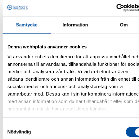
Om du fortsätter hos samma
arbetsgivare
Samtycke
Information
Om
Om du fortsätter hos samma
arbetsgivare omedelbart efter att den
Denna webbplats använder cookies
tidigare anställningen avslutats,
Vi använder enhetsidentifierare för att anpassa innehållet oc
annonserna till användarna, tillhandahålla funktioner för socia
periodiseras semesterersättningen först
medier och analysera vår trafik. Vi vidarebefordrar även
när den senare anställningen upphör.
sådana identifierare och annan information från din enhet till 
sociala medier och annons- och analysföretag som vi
I sådana fall beaktas
samarbetar med. Dessa kan i sin tur kombinera information
semesterersättningen som intjänats
med annan information som du har tillhandahållit eller som d
under hela anställningstiden.
har samlat in när du har använt deras tjänster.
Du kan komma överens med
Samtyckesval
Nödvändig
arbetsgivaren om att