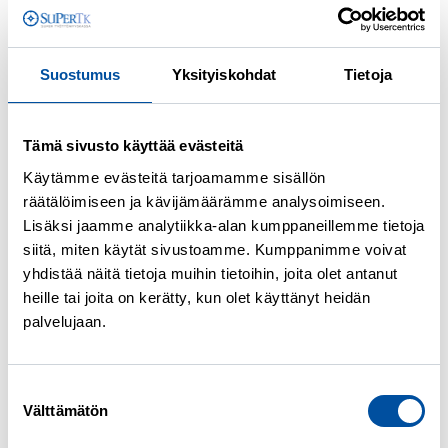
toimeentulotukeen.
Entä jos teen osa-aikatöitä?
Suostumus
Yksityiskohdat
Tietoja
Osa-aikatyö voi käytännössä pidentää aikaa,
jolta saat ansiosidonnaista. Jos saat
Tämä sivusto käyttää evästeitä
soviteltavaa päivärahaa, enimmäisaika
Käytämme evästeitä tarjoamamme sisällön
tavallisesti kuluu hitaammin.
räätälöimiseen ja kävijämäärämme analysoimiseen.
Lisäksi jaamme analytiikka-alan kumppaneillemme tietoja
Voinko saada ansiosidonnaista
siitä, miten käytät sivustoamme. Kumppanimme voivat
joskus uudelleen?
yhdistää näitä tietoja muihin tietoihin, joita olet antanut
heille tai joita on kerätty, kun olet käyttänyt heidän
palvelujaan.
Voit, jos käyt välillä töissä ja täytät uuden
työssäoloehdon. Käytännössä tämä tarkoittaa
sitä, että palkkatyötä pitää kertyä riittävästi
Suostumuksen
Välttämätön
valinta
ennen uutta työttömyysjaksoa.