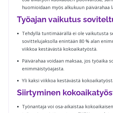
huomioidaan myös alkukuun päivärahaa l
Työajan vaikutus sovitel
Tehdyllä tuntimäärällä ei ole vaikutusta s
sovittelujaksolla enintään 80 % alan enimmä
viikkoa kestävästä kokoaikatyöstä.
Päivärahaa voidaan maksaa, jos työaika so
enimmäistyöajasta.
Yli kaksi viikkoa kestävästä kokoaikatyöstä
Siirtyminen kokoaikatyö
Työnantaja voi osa-aikaistaa kokoaikaisen