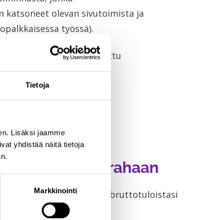
 katsoneet olevan sivutoimista ja
iopalkkaisessa työssä).
, et ole sen aikana oikeutettu
imus kassalle!
Tietoja
yysehdot.
osidonnaisen päivärahan
en. Lisäksi jaamme
onaan työttömänä.
t yhdistää näitä tietoja
an.
tuun ansiopäivärahaan
Markkinointi
an määrään. Puolet (50 %) bruttotuloistasi
ärää.