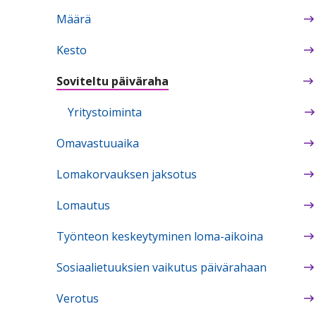
Määrä
Kesto
Soviteltu päiväraha
Yritystoiminta
Omavastuuaika
Lomakorvauksen jaksotus
Lomautus
Työnteon keskeytyminen loma-aikoina
Sosiaalietuuksien vaikutus päivärahaan
Verotus