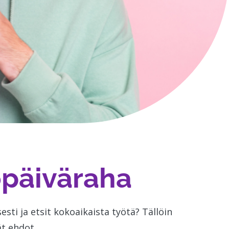
opäiväraha
esti ja etsit kokoaikaista työtä? Tällöin
ät ehdot.