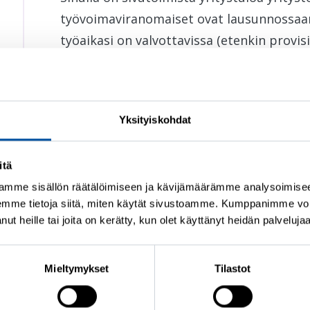
työvoimaviranomaiset ovat lausunnossaan
työaikasi on valvottavissa (etenkin provis
Jos aloitat yli kahden viikon kokoaikatyön
ansiopäivärahaan. Muista lähettää työsop
Yksityiskohdat
Täytät
työssäoloehdon sekä kassan jäsen
itä
Soviteltua päivärahaa maksettaessa ansi
amme sisällön räätälöimiseen ja kävijämäärämme analysoimise
enimmäisaika kuluu hitaammin kuin kok
emme tietoja siitä, miten käytät sivustoamme. Kumppanimme voiva
tanut heille tai joita on kerätty, kun olet käyttänyt heidän palveluja
Tulojen vaikutus sovitel
Mieltymykset
Tilastot
Kaikki työtulot vaikuttavat ansiopäivärah
vähentävät sovitellun ansiopäivärahan mä