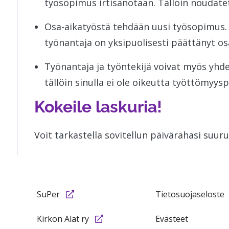
työsopimus irtisanotaan. Tällöin noudate
Osa-aikatyöstä tehdään uusi työsopimus. P
työnantaja on yksipuolisesti päättänyt os
Työnantaja ja työntekijä voivat myös yhd
tällöin sinulla ei ole oikeutta työttömyys
Kokeile laskuria!
Voit tarkastella sovitellun päivärahasi suur
SuPer
Tietosuojaseloste
Kirkon Alat ry
Evästeet