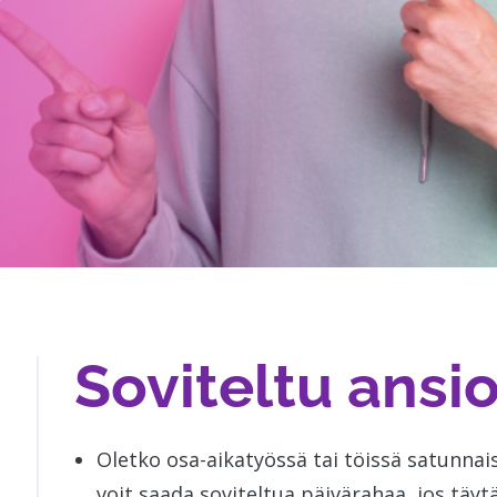
Soviteltu ansi
Oletko osa-aikatyössä tai töissä satunnais
voit saada soviteltua päivärahaa, jos täyt