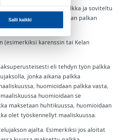
ismäärä. Työstä saatu palkka ja soviteltu
päivärahan perusteena olevan palkan
Salli kaikki
n (esimerkiksi karenssin tai Kelan
ksuperusteisesti eli tehdyn työn palkka
ujaksolla, jonka aikana palkka
maaliskuussa, huomioidaan palkka vasta,
 maaliskuussa huomioidaan se
lkka maksetaan huhtikuussa, huomioidaan
ka olet työskennellyt maaliskuussa.
ujakson ajalta. Esimerkiksi jos aloitat
massa kuussa maksettu palkka