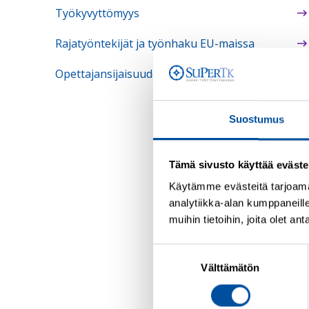
Työkyvyttömyys
Rajatyöntekijät ja työnhaku EU-maissa
Opettajansijaisuudet
Suostumus
Tämä sivusto käyttää eväste
Käytämme evästeitä tarjoam
analytiikka-alan kumppaneill
muihin tietoihin, joita olet an
Suostumuksen
Välttämätön
valinta