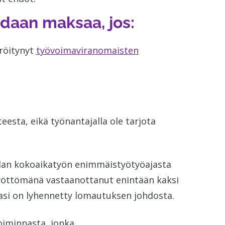
idaan maksaa, jos:
eröitynyt
työvoimaviranomaisten
eesta, eikä työnantajalla ole tarjota
alan kokoaikatyön enimmäistyötyöajasta
yöttömänä vastaanottanut enintään kaksi
asi on lyhennetty lomautuksen johdosta.
toiminnasta, jonka