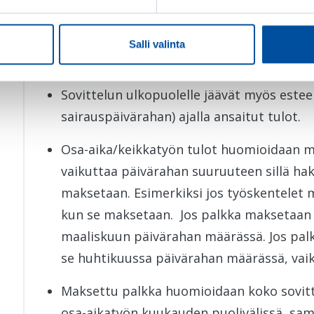
Sovitellussa ansiopäivärahassa on enimmä
päiväraha voivat yhteensä olla enintään 
Salli valinta
verran.
Sovittelun ulkopuolelle jäävät myös estee
sairauspäivärahan) ajalla ansaitut tulot.
Osa-aika/keikkatyön tulot huomioidaan ma
vaikuttaa päivärahan suuruuteen sillä hak
maksetaan. Esimerkiksi jos työskentelet 
kun se maksetaan. Jos palkka maksetaan
maaliskuun päivärahan määrässä. Jos pa
se huhtikuussa päivärahan määrässä, vaik
Maksettu palkka huomioidaan koko sovittel
osa-aikatyön kuukauden puolivälissä, sa