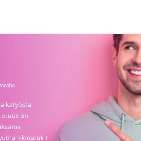
iväraha
aikatyöstä
 etuus on
maksama
työmarkkinatuki!