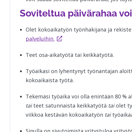
Soviteltua päivärahaa vo
Olet kokoaikatyön työnhakijana ja rekist
palveluihin.
Teet osa-aikatyötä tai keikkatyötä.
Työaikasi on lyhentynyt työnantajan aloitt
kokoaikaista työtä.
Tekemäsi työaika voi olla enintään 80 % 
tai
teet satunnaista keikkatyötä
tai
olet t
viikkoa kestävän kokoaikatyön
tai
työaika
Sinulla on sivutoimista yritystuloa yritys