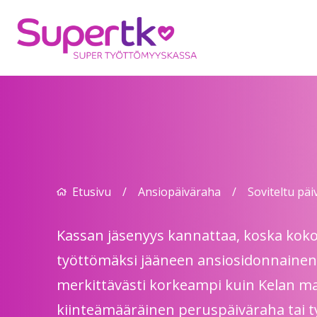
Etusivu
/
Ansiopäiväraha
/
Soviteltu pä
Kassan jäsenyys kannattaa, koska koko
työttömäksi jääneen ansiosidonnainen
merkittävästi korkeampi kuin Kelan 
kiinteämääräinen peruspäiväraha tai 