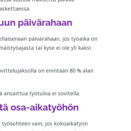
askettaessa.
tuun päivärahaan
ellaisenaan päivärahaan, jos työaika on
istyöajasta tai kyse ei ole yli kaksi
vittelujaksolla on enintään 80 % alan
 ansaittua työtuloa ei sovitella.
stä osa-aikatyöhön
 työsuhteen vain, jos kokoaikatyön