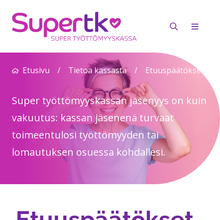
Etusivu
/
Tietoa kassasta
/
Etuuspäätökset
Super työttömyyskassan jäsenyys on kuin
vakuutus: kassan jäsenenä turvaat
toimeentulosi työttömyyden tai
lomautuksen osuessa kohdallesi.
Etuuspäätökset