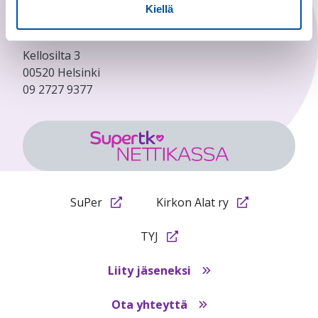
Kiellä
SUPER TYÖTTÖMYYSKASSA
Kellosilta 3
00520 Helsinki
09 2727 9377
SuPer
Kirkon Alat ry
TYJ
Liity jäseneksi
Ota yhteyttä