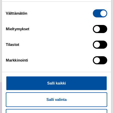
Nettikassassa voit ottaa käyttöön
Suostumuksen
esimerkiksi sähköpostimuistutukset
Välttämätön
valinta
saapuneista viesteistä ja päätöksistä.
Viestit näkyvät vain Nettikassassa. Emme
Mieltymykset
käytä Suomi.fi-viestipalvelua.
Tilastot
Tarkista myös sähköpostisi
roskapostikansio.
Markkinointi
Sähköpostimuistutukset ja muut tärkeät
viestit voivat mennä roskapostiin.
Salli kaikki
Salli valinta