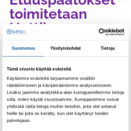
toimitetaan
Nettikassaan
Näet etuuspäätöksen Nettikassassa
Suostumus
Yksityiskohdat
Tietoja
seuraavana päivänä siitä, kun hakemus on
käsitelty.
Tämä sivusto käyttää evästeitä
Käytämme evästeitä tarjoamamme sisällön
Jos et lue päätöstä Nettikassasta, saat
räätälöimiseen ja kävijämäärämme analysoimiseen.
sen postitse seitsemän vuorokauden
Lisäksi jaamme analytiikka-alan kumppaneillemme tietoja
päästä päätöksen antamisesta.
siitä, miten käytät sivustoamme. Kumppanimme voivat
yhdistää näitä tietoja muihin tietoihin, joita olet antanut
Voit muuttaa omia tietojasi ja
heille tai joita on kerätty, kun olet käyttänyt heidän
palvelujaan.
viestintäasetuksiasi
Nettikassassa
.