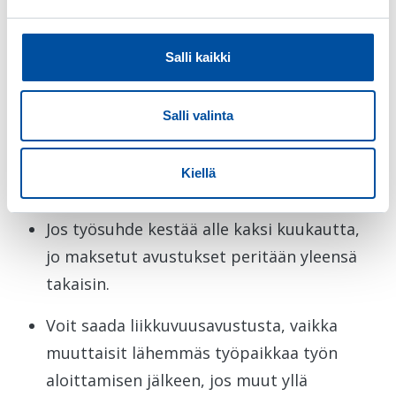
Entä, jos tilanteesi muuttuu?
Salli kaikki
Jos työ jatkuu sovittua pidempään,
liikkuvuusavustuksen kesto ei muutu.
Salli valinta
Jos työ päättyy suunniteltua aiemmin,
avustusta maksetaan vain työsuhteen
Kiellä
loppuun asti.
Jos työsuhde kestää alle kaksi kuukautta,
jo maksetut avustukset peritään yleensä
takaisin.
Voit saada liikkuvuusavustusta, vaikka
muuttaisit lähemmäs työpaikkaa työn
aloittamisen jälkeen, jos muut yllä