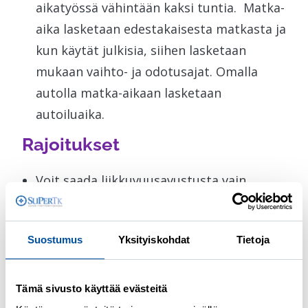
aikatyössä vähintään kaksi tuntia. Matka-
aika lasketaan edestakaisesta matkasta ja
kun käytät julkisia, siihen lasketaan
mukaan vaihto- ja odotusajat. Omalla
autolla matka-aikaan lasketaan
autoiluaika.
Rajoitukset
Voit saada liikkuvuusavustusta vain
yhteen työhön tai koulutukseen
kerrallaan.
Suostumus
Yksityiskohdat
Tietoja
Et voi hakea avustusta kahteen osa-
aikatyöhön samaan aikaan.
Tämä sivusto käyttää evästeitä