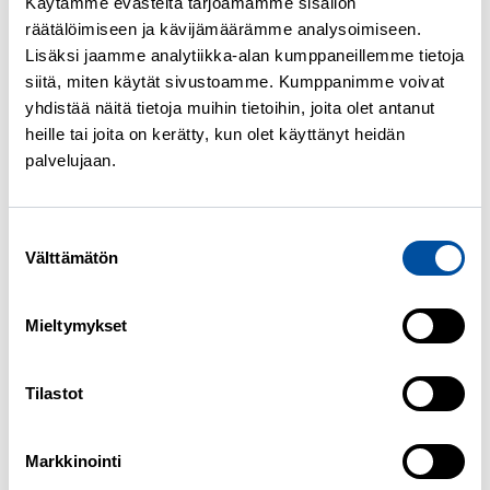
Avustuksen kesto päätetään työn tai
Käytämme evästeitä tarjoamamme sisällön
räätälöimiseen ja kävijämäärämme analysoimiseen.
koulutuksen alkaessa olevien tietojen
Lisäksi jaamme analytiikka-alan kumppaneillemme tietoja
perusteella.
siitä, miten käytät sivustoamme. Kumppanimme voivat
yhdistää näitä tietoja muihin tietoihin, joita olet antanut
Näissä tapauksissa et saa
heille tai joita on kerätty, kun olet käyttänyt heidän
liikkuvuusavustusta
palvelujaan.
Sinut on lomautettu tai tilanne on
verrattavissa lomautukseen.
Suostumuksen
Välttämätön
valinta
Olet poissa työstä oman syyn takia tai
olet palkattomalla vapaalla.
Mieltymykset
Saat jotain muuta rahaa, joka estää
Tilastot
ansiopäivärahan saamisen, kuten
sairaspäivärahaa, tai irtisanomisajan
Markkinointi
palkkaa.