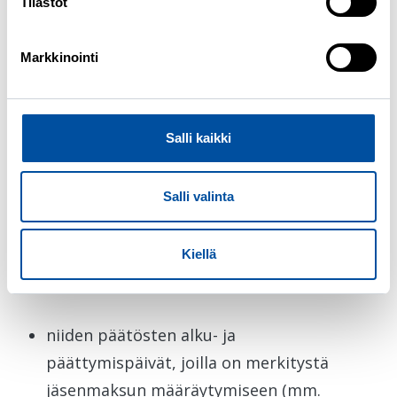
Tilastot
Maksutietorekisterin
säännönmukaiset siirrot ja
Markkinointi
luovutukset
Edellämainittujen lisäksi voidaan
Salli kaikki
suostumukseen perustuen
jäsentietorekisterin perustietoja ja
Salli valinta
jäsenmaksutietoja luovuttaa liitolle. Näiden
lisäksi liitolle luovutetaan jäsenmaksun
Kiellä
perusteisiin liittyviä tietoja, tällaisia tietoja
ovat:
niiden päätösten alku- ja
päättymispäivät, joilla on merkitystä
jäsenmaksun määräytymiseen (mm.