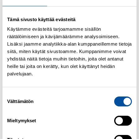
luovuttaa esitutkintaa suorittaville
viranomaisille.
Tämä sivusto käyttää evästeitä
Käytämme evästeitä tarjoamamme sisällön
Jäsenen suostumuksen perusteella tietoja
räätälöimiseen ja kävijämäärämme analysoimiseen.
voidaan luovuttaa kolmansille osapuolille.
Lisäksi jaamme analytiikka-alan kumppaneillemme tietoja
siitä, miten käytät sivustoamme. Kumppanimme voivat
Jäsentietorekisterin tietojen
yhdistää näitä tietoja muihin tietoihin, joita olet antanut
säännönmukaiset siirrot ja
heille tai joita on kerätty, kun olet käyttänyt heidän
luovutukset
palvelujaan.
Edellämmainittujen lisäksi
Suostumuksen
Jäsentietorekisterin tietoja voidaan
Välttämätön
valinta
luovuttaa työttömyyskassasta eronneen tai
erotetun uudelle työttömyyskassalle tai
Mieltymykset
kassan asiamiehelle jäsenyysasioiden
hoitamista varten.