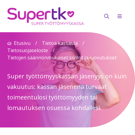
Etusivu
/
Tietoa kassasta
/
Tietosuojaseloste
/
Tietojen säännönmukaiset siirrot ja luovutukset
Super työttömyyskassan jäsenyys on kuin
vakuutus: kassan jäsenenä turvaat
toimeentulosi työttömyyden tai
lomautuksen osuessa kohdallesi.