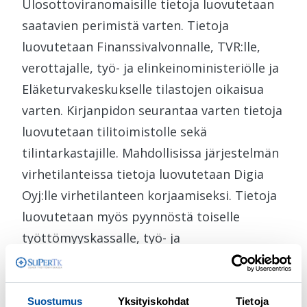
Ulosottoviranomaisille tietoja luovutetaan
saatavien perimistä varten. Tietoja
luovutetaan Finanssivalvonnalle, TVR:lle,
verottajalle, työ- ja elinkeinoministeriölle ja
Eläketurvakeskukselle tilastojen oikaisua
varten. Kirjanpidon seurantaa varten tietoja
luovutetaan tilitoimistolle sekä
tilintarkastajille. Mahdollisissa järjestelmän
virhetilanteissa tietoja luovutetaan Digia
Oyj:lle virhetilanteen korjaamiseksi. Tietoja
luovutetaan myös pyynnöstä toiselle
työttömyyskassalle, työ- ja
elinkeinotoimistolle, sosiaalitoimistolle,
Kelalle ja muutoksenhakuviranomaisille.
Epäiltäessä väärinkäytöstä tietoja voidaan
Suostumus
Yksityiskohdat
Tietoja